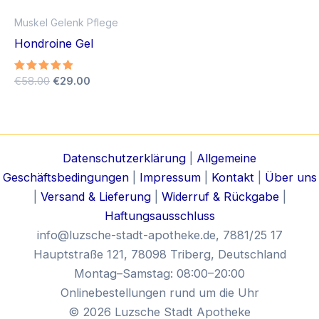
Muskel Gelenk Pflege
Hondroine Gel
Ursprünglicher
Aktueller
Bewertet
€
58.00
€
29.00
mit
Preis
Preis
4.75
war:
ist:
von 5
€58.00
€29.00.
Datenschutzerklärung
|
Allgemeine
Geschäftsbedingungen
|
Impressum
|
Kontakt
|
Über uns
|
Versand & Lieferung
|
Widerruf & Rückgabe
|
Haftungsausschluss
info@luzsche-stadt-apotheke.de
, 7881/25 17
Hauptstraße 121, 78098 Triberg, Deutschland
Montag–Samstag: 08:00–20:00
Onlinebestellungen rund um die Uhr
© 2026 Luzsche Stadt Apotheke