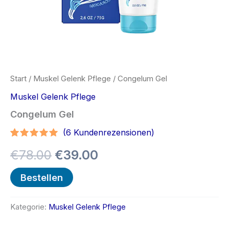
Start
/
Muskel Gelenk Pflege
/ Congelum Gel
Muskel Gelenk Pflege
Congelum Gel
(
6
Kundenrezensionen)
Bewertet
5
Ursprünglicher
Aktueller
€
78.00
€
39.00
mit
4.80
von 5,
basierend
Preis
Preis
Bestellen
auf
Kundenbewertungen
war:
ist:
Kategorie:
Muskel Gelenk Pflege
€78.00
€39.00.