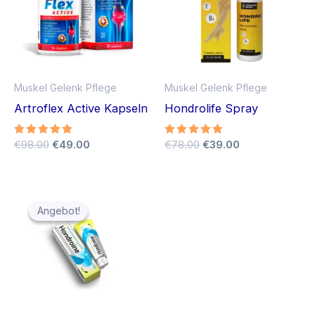
Muskel Gelenk Pflege
Muskel Gelenk Pflege
Artroflex Active Kapseln
Hondrolife Spray
Ursprünglicher
Aktueller
Ursprünglicher
Aktueller
Bewertet
€
98.00
€
49.00
Bewertet
€
78.00
€
39.00
mit
mit
Preis
Preis
Preis
Preis
4.75
4.63
war:
ist:
war:
ist:
von 5
von 5
€98.00
€49.00.
€78.00
€39.00.
Angebot!
Angebot!