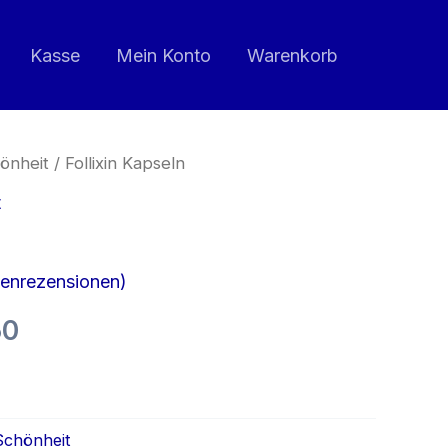
war:
ist:
€49.00
€24.50.
Kasse
Mein Konto
Warenkorb
önheit
/ Follixin Kapseln
t
enrezensionen)
ünglicher
Aktueller
50
Preis
n
ist:
Schönheit