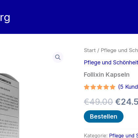
rg
Start
/
Pflege und Sch
Pflege und Schönhei
Follixin Kapseln
(
5
Kund
Bewertet
4
Urspr
€
49.00
€
24.
mit
5.00
von 5,
basierend
Preis
Bestellen
auf
Kundenbewertunge
war:
Kategorie:
Pflege und 