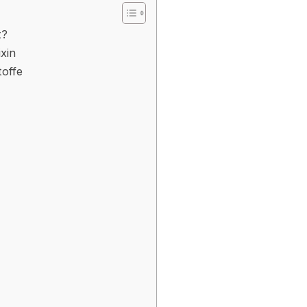
t?
xin
toffe