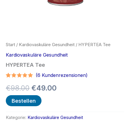
Start
/
Kardiovaskuläre Gesundheit
/ HYPERTEA Tee
Kardiovaskuläre Gesundheit
HYPERTEA Tee
(
6
Kundenrezensionen)
Bewertet
5
Ursprünglicher
Aktueller
€
98.00
€
49.00
mit
5.00
von 5,
basierend
Preis
Preis
Bestellen
auf
Kundenbewertungen
war:
ist:
Kategorie:
Kardiovaskuläre Gesundheit
€98.00
€49.00.