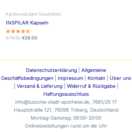
Kardiovaskuläre Gesundheit
INSPILAR Kapseln
Ursprünglicher
Aktueller
Bewertet
€
78.00
€
39.00
mit
Preis
Preis
4.50
war:
ist:
von 5
€78.00
€39.00.
Datenschutzerklärung
|
Allgemeine
Geschäftsbedingungen
|
Impressum
|
Kontakt
|
Über uns
|
Versand & Lieferung
|
Widerruf & Rückgabe
|
Haftungsausschluss
info@luzsche-stadt-apotheke.de
, 7881/25 17
Hauptstraße 121, 78098 Triberg, Deutschland
Montag–Samstag: 08:00–20:00
Onlinebestellungen rund um die Uhr