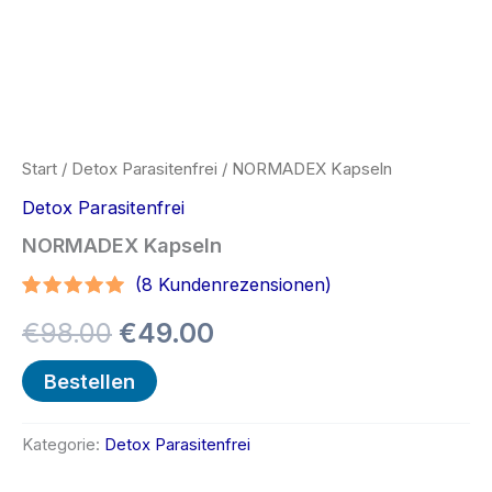
Start
/
Detox Parasitenfrei
/ NORMADEX Kapseln
Detox Parasitenfrei
NORMADEX Kapseln
(
8
Kundenrezensionen)
Bewertet
7
Ursprünglicher
Aktueller
€
98.00
€
49.00
mit
4.71
von 5,
basierend
Preis
Preis
Bestellen
auf
Kundenbewertungen
war:
ist:
Kategorie:
Detox Parasitenfrei
€98.00
€49.00.