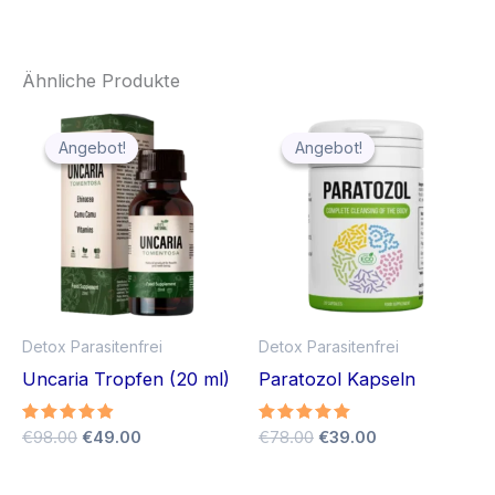
Ähnliche Produkte
Angebot!
Angebot!
Angebot!
Angebot!
Detox Parasitenfrei
Detox Parasitenfrei
Uncaria Tropfen (20 ml)
Paratozol Kapseln
Ursprünglicher
Aktueller
Ursprünglicher
Aktueller
Bewertet
€
98.00
€
49.00
Bewertet
€
78.00
€
39.00
mit
mit
Preis
Preis
Preis
Preis
4.75
4.90
war:
ist:
war:
ist:
von 5
von 5