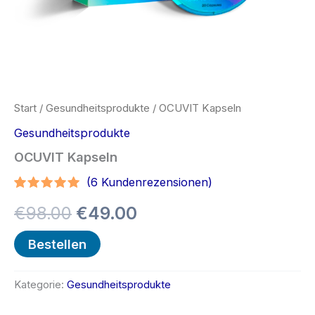
Start
/
Gesundheitsprodukte
/ OCUVIT Kapseln
Gesundheitsprodukte
OCUVIT Kapseln
(
6
Kundenrezensionen)
Bewertet
5
Ursprünglicher
Aktueller
€
98.00
€
49.00
mit
4.80
von 5,
basierend
Preis
Preis
Bestellen
auf
Kundenbewertungen
war:
ist:
Kategorie:
Gesundheitsprodukte
€98.00
€49.00.