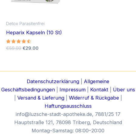
Detox Parasitenfrei
Heparix Kapseln (10 St)
Ursprünglicher
Aktueller
Bewertet
€
59.00
€
29.00
mit
Preis
Preis
4.43
war:
ist:
von 5
€59.00
€29.00.
Datenschutzerklärung
|
Allgemeine
Geschäftsbedingungen
|
Impressum
|
Kontakt
|
Über uns
|
Versand & Lieferung
|
Widerruf & Rückgabe
|
Haftungsausschluss
info@luzsche-stadt-apotheke.de
, 7881/25 17
Hauptstraße 121, 78098 Triberg, Deutschland
Montag–Samstag: 08:00–20:00