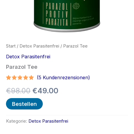
Start
/
Detox Parasitenfrei
/ Parazol Tee
Detox Parasitenfrei
Parazol Tee
(
5
Kundenrezensionen)
Bewertet
4
Ursprünglicher
Aktueller
€
98.00
€
49.00
mit
4.75
von 5,
basierend
Preis
Preis
Bestellen
auf
Kundenbewertungen
war:
ist:
Kategorie:
Detox Parasitenfrei
€98.00
€49.00.