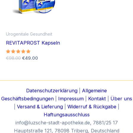
Urogenitale Gesundheit
REVITAPROST Kapseln
Ursprünglicher
Aktueller
Bewertet
€
98.00
€
49.00
mit
Preis
Preis
5.00
war:
ist:
von 5
€98.00
€49.00.
Datenschutzerklärung
|
Allgemeine
Geschäftsbedingungen
|
Impressum
|
Kontakt
|
Über uns
|
Versand & Lieferung
|
Widerruf & Rückgabe
|
Haftungsausschluss
info@luzsche-stadt-apotheke.de
, 7881/25 17
Hauptstraße 121, 78098 Triberg, Deutschland