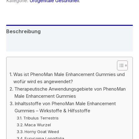
Kategorie:
Urogenitale Gesundheit
€69.95
€39.95.
Beschreibung
Rezensionen (4)
Was ist PhenoMan Male Enhancement Gummies und
wofür wird es angewendet?
Therapeutische Anwendungsgebiete von PhenoMan
Male Enhancement Gummies
Inhaltsstoffe von PhenoMan Male Enhancement
Gummies – Wirkstoffe & Hilfsstoffe
Tribulus Terrestris
Maca Wurzel
Horny Goat Weed
Eurycoma Longifolia