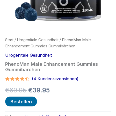
Start
/
Urogenitale Gesundheit
/ PhenoMan Male
Enhancement Gummies Gummibärchen
Urogenitale Gesundheit
PhenoMan Male Enhancement Gummies
Gummibärchen
(
4
Kundenrezensionen)
Bewertet
3
Ursprünglicher
Aktueller
€
69.95
€
39.95
mit
4.33
von 5,
basierend
Preis
Preis
Bestellen
auf
Kundenbewertungen
war:
ist: