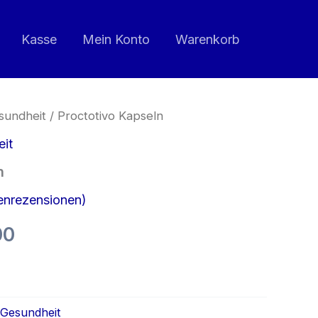
war:
ist:
€118.00
€59.00.
Kasse
Mein Konto
Warenkorb
sundheit
/ Proctotivo Kapseln
eit
n
nrezensionen)
rünglicher
Aktueller
00
Preis
n
ist:
 Gesundheit