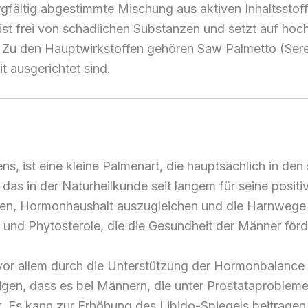
rgfältig abgestimmte Mischung aus aktiven Inhaltsstoff
g ist frei von schädlichen Substanzen und setzt auf 
. Zu den Hauptwirkstoffen gehören Saw Palmetto (Sere
t ausgerichtet sind.
s, ist eine kleine Palmenart, die hauptsächlich in den
, das in der Naturheilkunde seit langem für seine posi
tzen, Hormonhaushalt auszugleichen und die Harnwege z
 und Phytosterole, die die Gesundheit der Männer förd
vor allem durch die Unterstützung der Hormonbalance
gen, dass es bei Männern, die unter Prostataprobleme
st. Es kann zur Erhöhung des Libido-Spiegels beitragen