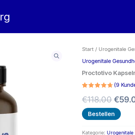
rg
Start
/
Urogenitale Ge
Urogenitale Gesundh
Proctotivo Kapsel
(
9
Kunde
Bewertet
9
Ursp
€
118.00
€
59.
mit
4.78
von 5,
basierend
Preis
Bestellen
auf
Kundenbewertunge
war:
Kategorie:
Urogenitale