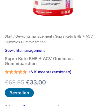
Start
/
Gewichtsmanagement
/ Supra Keto BHB + ACV
Gummies Gummibärchen
Gewichtsmanagement
Supra Keto BHB + ACV Gummies
Gummibärchen
(
6
Kundenrezensionen)
Bewertet
5
Ursprünglicher
Aktueller
€
69.95
€
33.00
mit
4.60
von 5,
basierend
Preis
Preis
Bestellen
auf
Kundenbewertungen
war:
ist: