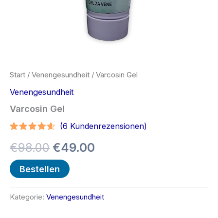
Start
/
Venengesundheit
/ Varcosin Gel
Venengesundheit
Varcosin Gel
(
6
Kundenrezensionen)
Bewertet
5
Ursprünglicher
Aktueller
€
98.00
€
49.00
mit
4.40
von 5,
basierend
Preis
Preis
Bestellen
auf
Kundenbewertungen
war:
ist:
Kategorie:
Venengesundheit
€98.00
€49.00.