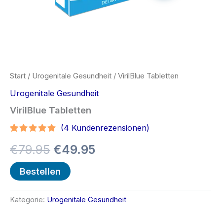
Start
/
Urogenitale Gesundheit
/ VirilBlue Tabletten
Urogenitale Gesundheit
VirilBlue Tabletten
(
4
Kundenrezensionen)
Bewertet
3
Ursprünglicher
Aktueller
€
79.95
€
49.95
mit
5.00
von 5,
basierend
Preis
Preis
Bestellen
auf
Kundenbewertungen
war:
ist:
Kategorie:
Urogenitale Gesundheit
€79.95
€49.95.