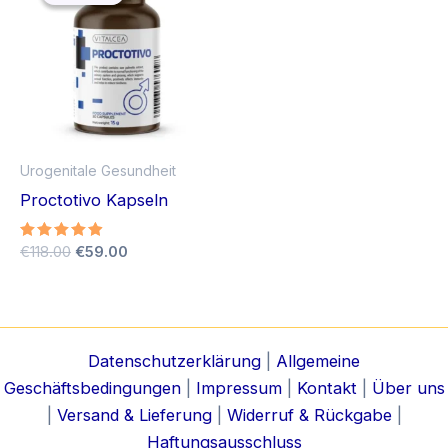
Urogenitale Gesundheit
Proctotivo Kapseln
Ursprünglicher
Aktueller
Bewertet
€
118.00
€
59.00
mit
Preis
Preis
4.78
war:
ist:
von 5
€118.00
€59.00.
Datenschutzerklärung
|
Allgemeine
Geschäftsbedingungen
|
Impressum
|
Kontakt
|
Über uns
|
Versand & Lieferung
|
Widerruf & Rückgabe
|
Haftungsausschluss