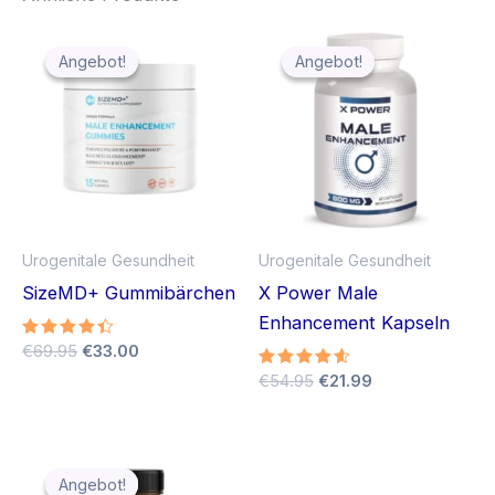
Angebot!
Angebot!
Angebot!
Angebot!
Urogenitale Gesundheit
Urogenitale Gesundheit
SizeMD+ Gummibärchen
X Power Male
Enhancement Kapseln
Ursprünglicher
Aktueller
Bewertet
€
69.95
€
33.00
mit
Preis
Preis
Ursprünglicher
Aktueller
Bewertet
€
54.95
€
21.99
4.33
war:
ist:
mit
von 5
Preis
Preis
4.50
€69.95
€33.00.
war:
ist:
von 5
€54.95
€21.99.
Angebot!
Angebot!