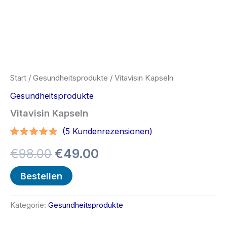
Start
/
Gesundheitsprodukte
/ Vitavisin Kapseln
Gesundheitsprodukte
Vitavisin Kapseln
(
5
Kundenrezensionen)
Bewertet
4
Ursprünglicher
Aktueller
€
98.00
€
49.00
mit
4.75
von 5,
basierend
Preis
Preis
Bestellen
auf
Kundenbewertungen
war:
ist:
Kategorie:
Gesundheitsprodukte
€98.00
€49.00.