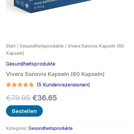
Start
/
Gesundheitsprodukte
/ Vivera Sanovia Kapseln (60
Kapseln)
Gesundheitsprodukte
Vivera Sanovia Kapseln (60 Kapseln)
(
5
Kundenrezensionen)
Bewertet
4
Ursprünglicher
Aktueller
€
79.95
€
36.65
mit
4.75
von 5,
basierend
Preis
Preis
Bestellen
auf
Kundenbewertungen
war:
ist:
Kategorie:
Gesundheitsprodukte
€79.95
€36.65.