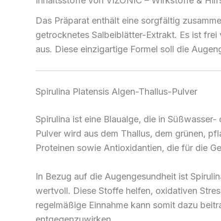
Inhaltsstoffe von VIZONIC – Wirkstoffe & Hilf
Das Präparat enthält eine sorgfältig zusammen
getrocknetes Salbeiblätter-Extrakt. Es ist f
aus. Diese einzigartige Formel soll die Augen
Spirulina Platensis Algen-Thallus-Pulver
Spirulina ist eine Blaualge, die in Süßwass
Pulver wird aus dem Thallus, dem grünen, pfla
Proteinen sowie Antioxidantien, die für die 
In Bezug auf die Augengesundheit ist Spiruli
wertvoll. Diese Stoffe helfen, oxidativen Str
regelmäßige Einnahme kann somit dazu beitra
entgegenzuwirken.