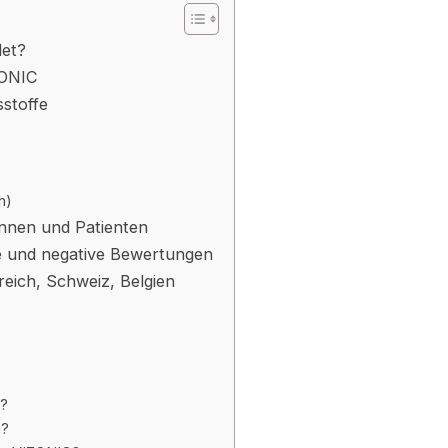
det?
ZONIC
sstoffe
h)
innen und Patienten
ve und negative Bewertungen
reich, Schweiz, Belgien
t?
n?