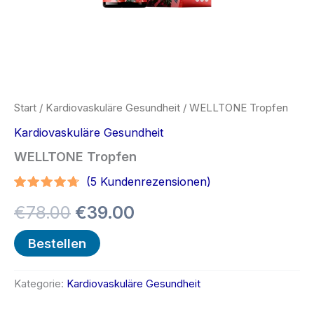
Start
/
Kardiovaskuläre Gesundheit
/ WELLTONE Tropfen
Kardiovaskuläre Gesundheit
WELLTONE Tropfen
(
5
Kundenrezensionen)
Bewertet
4
Ursprünglicher
Aktueller
€
78.00
€
39.00
mit
4.50
von 5,
basierend
Preis
Preis
Bestellen
auf
Kundenbewertungen
war:
ist:
Kategorie:
Kardiovaskuläre Gesundheit
€78.00
€39.00.