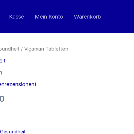
war:
ist:
€78.00
€39.00.
Kasse
Mein Konto
Warenkorb
sundheit
/ Vigaman Tabletten
eit
n
nrezensionen)
ünglicher
Aktueller
00
Preis
n
ist:
 Gesundheit