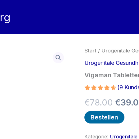
rg
Start
/
Urogenitale Ge
Urogenitale Gesundh
Vigaman Tablette
(
9
Kunde
Bewertet
8
Urspr
€
78.00
€
39.
mit
4.75
von 5,
basierend
Preis
Bestellen
auf
Kundenbewertunge
war:
Kategorie:
Urogenitale