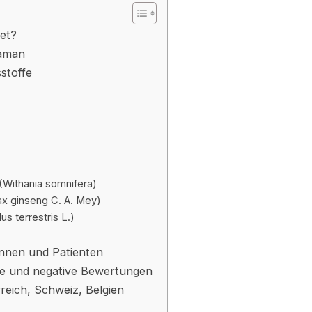
et?
gaman
sstoffe
(Withania somnifera)
ax ginseng C. A. Mey)
us terrestris L.)
innen und Patienten
ive und negative Bewertungen
reich, Schweiz, Belgien